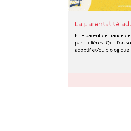
La parentalité ad
Etre parent demande des
particulières. Que l'on so
adoptif et/ou biologique,
nécessite beaucoup d'at
et...