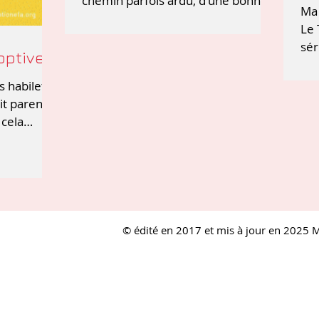
chemin parfois ardu, d'une bonne
Ma 
estime de soi. Cet ouvrage est...
Le 
sér
optive
Ent
 habiletés
it parent
 cela
tention
​© édité en 2017 et mis à jour en 2025 