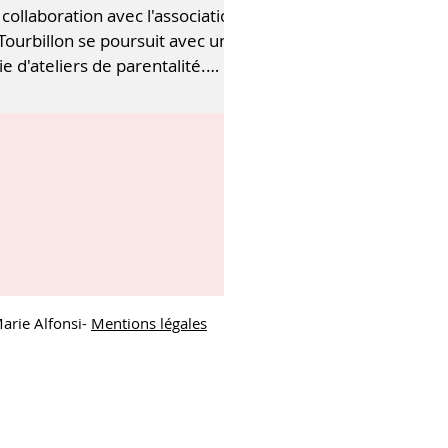
collaboration avec l'association
Tourbillon se poursuit avec une
ie d'ateliers de parentalité.
re le 22 avril et le 31 mai ,...
Marie Alfonsi-
Mentions légales