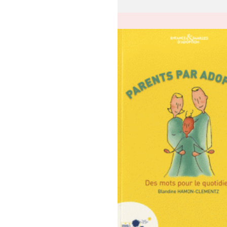
globale de soutien à la p
afin de pacifier et faire g
relatio