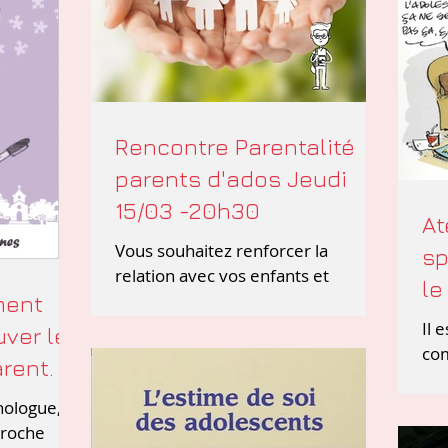
Rencontre Parentalité
parents d'ados Jeudi
15/03 -20h30
At
Vous souhaitez renforcer la
sp
relation avec vos enfants et
le
adolescents? Les rencontres/
ment
échanges autour de la parentalité
Il 
uver le
positive se déroulent
co
rent.
ave
s’a
hologue,
adu
proche