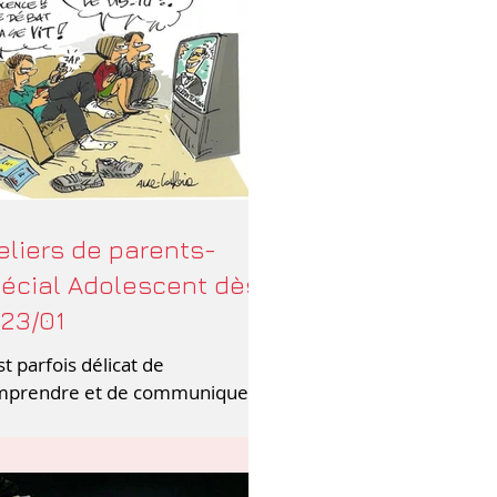
eliers de parents-
écial Adolescent dès
 23/01
est parfois délicat de
mprendre et de communiquer
c les adolescents. Ces ateliers
dressent à tous les parents et
ltes, désireu