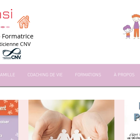
si
 Formatrice
aticienne CNV
AMILLE
COACHING DE VIE
FORMATIONS
À PROPOS